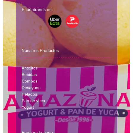
Enuéntranos en:
Nuestros Productos
Antojitos
Bebidas
Combos
Desayuno
Helados
Pan de yuca
Yogurt
Formas de pago: